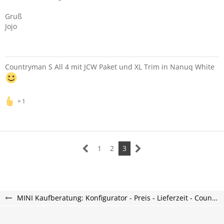
Gruß
Jojo
Countryman S All 4 mit JCW Paket und XL Trim in Nanuq White
1
1
2
3
MINI Kaufberatung: Konfigurator - Preis - Lieferzeit - Countryman U25 Forum