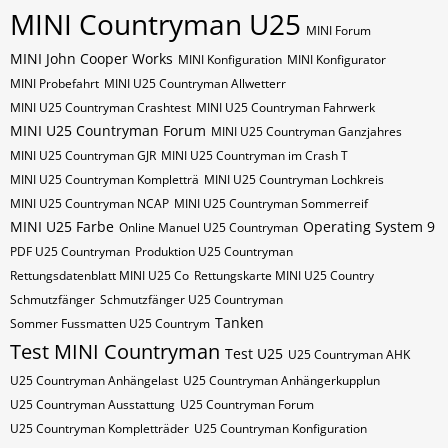
MINI Countryman U25
MINI Forum
MINI John Cooper Works
MINI Konfiguration
MINI Konfigurator
MINI Probefahrt
MINI U25 Countryman Allwetterr
MINI U25 Countryman Crashtest
MINI U25 Countryman Fahrwerk
MINI U25 Countryman Forum
MINI U25 Countryman Ganzjahres
MINI U25 Countryman GJR
MINI U25 Countryman im Crash T
MINI U25 Countryman Kompletträ
MINI U25 Countryman Lochkreis
MINI U25 Countryman NCAP
MINI U25 Countryman Sommerreif
MINI U25 Farbe
Operating System 9
Online Manuel U25 Countryman
PDF U25 Countryman
Produktion U25 Countryman
Rettungsdatenblatt MINI U25 Co
Rettungskarte MINI U25 Country
Schmutzfänger
Schmutzfänger U25 Countryman
Tanken
Sommer Fussmatten U25 Countrym
Test MINI Countryman
Test U25
U25 Countryman AHK
U25 Countryman Anhängelast
U25 Countryman Anhängerkupplun
U25 Countryman Ausstattung
U25 Countryman Forum
U25 Countryman Kompletträder
U25 Countryman Konfiguration