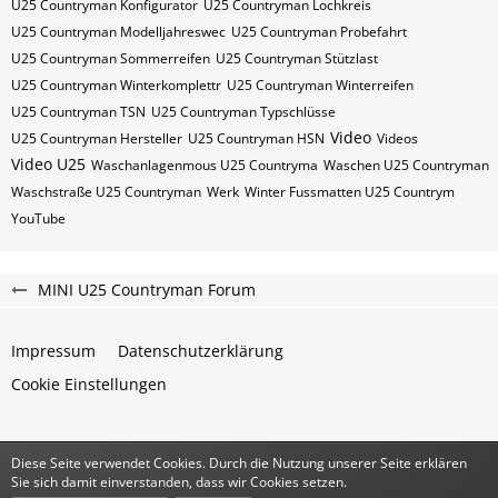
U25 Countryman Konfigurator
U25 Countryman Lochkreis
U25 Countryman Modelljahreswec
U25 Countryman Probefahrt
U25 Countryman Sommerreifen
U25 Countryman Stützlast
U25 Countryman Winterkomplettr
U25 Countryman Winterreifen
U25 Countryman​​​​ TSN
U25 Countryman​​​​ Typschlüsse
Video
U25 Countryman​​​​​ Hersteller
U25 Countryman​​​​​ HSN
Videos
Video U25
Waschanlagenmous U25 Countryma
Waschen U25 Countryman
Waschstraße U25 Countryman
Werk
Winter Fussmatten U25 Countrym
YouTube
MINI U25 Countryman Forum
Impressum
Datenschutzerklärung
Cookie Einstellungen
Diese Seite verwendet Cookies. Durch die Nutzung unserer Seite erklären
Community-Software:
WoltLab Suite™
Sie sich damit einverstanden, dass wir Cookies setzen.