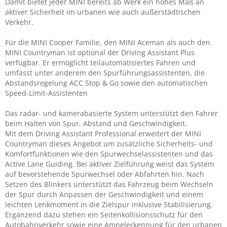
Damit bietet jeder MINI bereits ab Werk ein hohes Maß an
aktiver Sicherheit im urbanen wie auch außerstädtischen
Verkehr.
Für die MINI Cooper Familie, den MINI Aceman als auch den
MINI Countryman ist optional der Driving Assistant Plus
verfügbar. Er ermöglicht teilautomatisiertes Fahren und
umfasst unter anderem den Spurführungsassistenten, die
Abstandsregelung ACC Stop & Go sowie den automatischen
Speed-Limit-Assistenten
Das radar- und kamerabasierte System unterstützt den Fahrer
beim Halten von Spur, Abstand und Geschwindigkeit.
Mit dem Driving Assistant Professional erweitert der MINI
Countryman dieses Angebot um zusätzliche Sicherheits- und
Komfortfunktionen wie den Spurwechselassistenten und das
Active Lane Guiding. Bei aktiver Zielführung weist das System
auf bevorstehende Spurwechsel oder Abfahrten hin. Nach
Setzen des Blinkers unterstützt das Fahrzeug beim Wechseln
der Spur durch Anpassen der Geschwindigkeit und einem
leichten Lenkmoment in die Zielspur inklusive Stabilisierung.
Ergänzend dazu stehen ein Seitenkollisionsschutz für den
Autobahnverkehr sowie eine Ampelerkennung für den urbanen