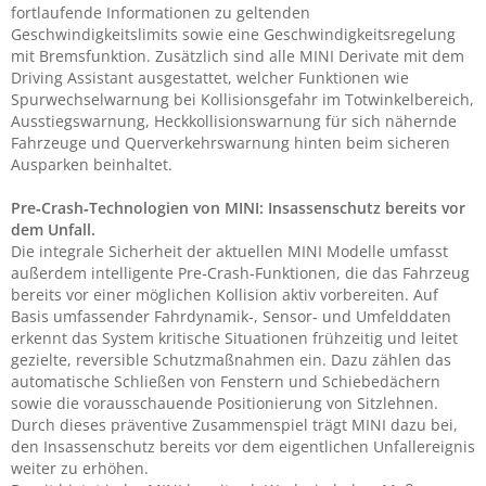
fortlaufende Informationen zu geltenden
Geschwindigkeitslimits sowie eine Geschwindigkeitsregelung
mit Bremsfunktion. Zusätzlich sind alle MINI Derivate mit dem
Driving Assistant ausgestattet, welcher Funktionen wie
Spurwechselwarnung bei Kollisionsgefahr im Totwinkelbereich,
Ausstiegswarnung, Heckkollisionswarnung für sich nähernde
Fahrzeuge und Querverkehrswarnung hinten beim sicheren
Ausparken beinhaltet.
Pre‑Crash‑Technologien von MINI: Insassenschutz bereits vor
dem Unfall.
Die integrale Sicherheit der aktuellen MINI Modelle umfasst
außerdem intelligente Pre‑Crash‑Funktionen, die das Fahrzeug
bereits vor einer möglichen Kollision aktiv vorbereiten. Auf
Basis umfassender Fahrdynamik‑, Sensor‑ und Umfelddaten
erkennt das System kritische Situationen frühzeitig und leitet
gezielte, reversible Schutzmaßnahmen ein. Dazu zählen das
automatische Schließen von Fenstern und Schiebe­dächern
sowie die vorausschauende Positionierung von Sitzlehnen.
Durch dieses präventive Zusammenspiel trägt MINI dazu bei,
den Insassenschutz bereits vor dem eigentlichen Unfallereignis
weiter zu erhöhen.