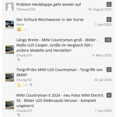
Problem Heckklappe geht wieder auf
2
Thomas323ti
16. August 2025
Der Schluck Wischwasser in der Kurve
6
Hank
1. Juni 2025
1
Länge Breite - MINI Countryman groß - Bilder -
14
Maße U25 Cooper, Größe im Vergleich F60 /
andere Modelle und Hersteller!
Chucky101
4. März 2025
Türgriff des MINI U25 Countryman - Türgriffe von
2
BMW?
Chucky101
20. Juli 2024
1
MINI Countryman E 2024 - neu Fotos MINI Electric
6
SE - Bilder U25 Elektroauto Version - komplett
ungetarnt
Chucky101
7. Juni 2024