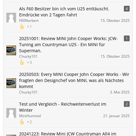
Als F60 Besitzer bin ich vom U25 enttäuscht.
4
Eindrücke von 2 Tagen Fahrt
F60Norbert
15. Oktober 2025
1
20251001: Review MINI John Cooper Works: JCW-
1
Tuning am Countryman U25 - Ein MINI für
Superman.
Chucky101
15. Oktober 2025
3
20250503: Every MINI Cooper John Cooper Works - Wir
fragten den Designchef von MINI, was als Nächstes
kommt
Chucky101
3. Mai 2025
Test und Vergleich - Reichweitenverlust im
2
Winter
MiniHummel
21. Januar 2025
2
20241223: Review Mini JCW Countryman All4 im