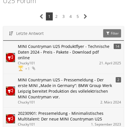
U25 Forum
1
2
3
4
5
Letzte Antwort
Filter
MINI Countryman U25 Produktflyer - Technische
14
Daten 2024 - Preis - Pakete - Download pdf
online
Chucky101
21. April 2025
1
MINI Countryman U25 - Pressemeldung - Der
2
erste MINI „Made in Germany“: BMW Group Werk
Leipzig bereitet Produktion des vollelektrischen
MINI Countryman vor.
Chucky101
2. März 2024
20230901: Pressemeldung - Minimalistisches
Multitalent: Der neue MINI Countryman U25
Chucky101
1. September 2023