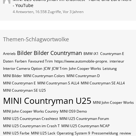
- YouTube
4 Antworten, 16.558 Zugriffe, Vor 3 Jahren
Themen-Schlagwortwolke
Bilder
Bilder Countryman
Antrieb
BMW iX1
Countryman E
Daten
Farben
Favoured Trim
https://www.automobile-propre.
interieur
Interior Camera Option
JCW
JCW Trim
John Cooper Works
Leistung
MINI Bilder
MINI Countryman Colors
MINI Countryman D
MINI Countryman E
MINI Countryman S ALL4
MINI Countryman SE ALL4
MINI Countryman SE U25
MINI Countryman U25
MINI John Cooper Works
MINI John Cooper Works Country
MINI OS9 Demo
MINI U25 Countryman Crashtest
MINI U25 Countryman Forum
MINI U25 Countryman im Crash T
MINI U25 Countryman NCAP
MINI U25 Farbe
MINI U25 Lack
Operating System 9
Pressemeldung
review